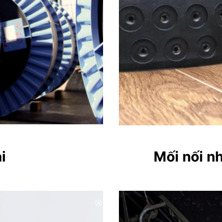
i
Mối nối n