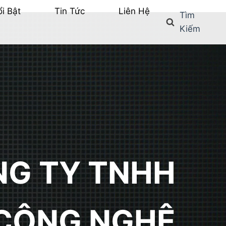
i Bật
Tin Tức
Liên Hệ
Tìm
Kiếm
G TY TNHH
CÔNG NGHỆ