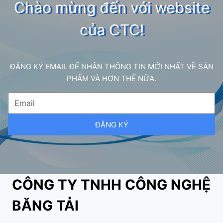
Chào mừng đến với website
của CTC!
ĐĂNG KÝ EMAIL ĐỂ NHẬN THÔNG TIN MỚI NHẤT VỀ SẢN
PHẨM VÀ HƠN THẾ NỮA.
ĐĂNG KÝ
CÔNG TY TNHH CÔNG NGHỆ
BĂNG TẢI